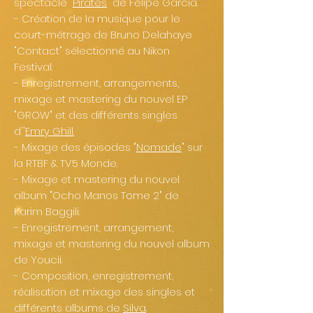
spectacle "
Pirates
" de Felipe Garcia.
- Création de la musique pour le
court-métrage de Bruno Delahaye
"Contact" sélectionné au Nikon
Festival.
- Enregistrement, arrangements,
mixage et mastering du nouvel EP
"GROW" et des différents singles
d''
Emry Ghill.
- Mixage des épisodes "
Nomade
" sur
la RTBF & TV5 Monde.
- Mixage et mastering du nouvel
album "Ocho Manos Tome 2" de
Karim Baggili.
- Enregistrement, arrangement,
mixage et mastering du nouvel album
de Youcii.
- Composition, enregistrement,
réalisation et mixage des singles et
différents albums de
Silva
.