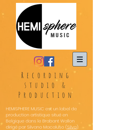
Recording
studio &
Production
HEMISPHERE MUSIC est un label de
production artistique situé en
Belgique dans le Brabant Wallon
dirigé par Silvano Macaluso (
Silva
).